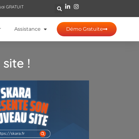
sai GRATUIT
r
Assistance
Démo Gratuite
site !