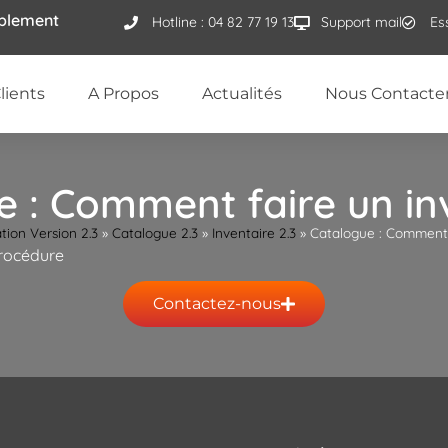
ublement
Hotline : 04 82 77 19 13
Support mail
Es
lients
A Propos
Actualités
Nous Contacte
 : Comment faire un in
ion Version 2.3
»
Catalogue 2.3
»
Inventaire 2.3
»
Catalogue : Comment f
procédure
Contactez-nous