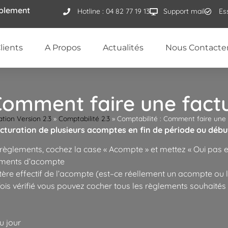
ublement
Hotline : 04 82 77 19 13
Support mail
Es
lients
A Propos
Actualités
Nous Contacte
 Comment faire une fact
ion Version 2.3
»
Comptabilité 2.3
»
Comptabilité : Comment faire une
acturation de plusieurs acomptes en fin de période ou débu
règlements, cochez la case « Acompte » et mettez « Oui pas enc
lements d’acompte
tère effectif de l’acompte (est–ce réellement un acompte ou le
fois vérifié vous pouvez cocher tous les règlements souhaités e
u jour