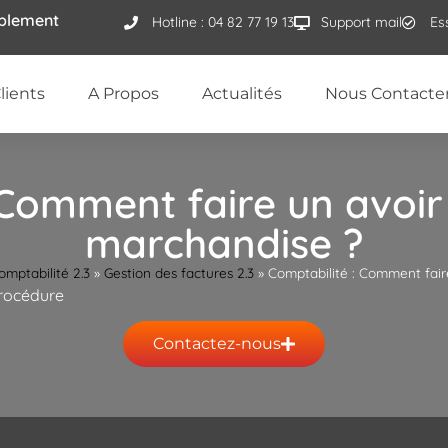
ublement
Hotline : 04 82 77 19 13
Support mail
Es
lients
A Propos
Actualités
Nous Contacte
 Comment faire un avoir
marchandise ?
omptabilité 2.3
»
Gestion des factures 2.3
»
Comptabilité : Comment fair
procédure
Contactez-nous