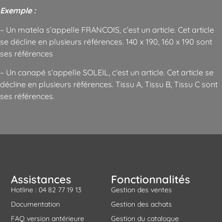
Exemple :
– Un matela s’appelle FRANCOIS, c’est un article. Cet article
se décline en plusieurs références. 140 x 190, 160 x 190 sont
ses références
– Un canapé s’appelle SOLEIL, c’est un article. Cet article se
décline en plusieurs références. Tissu A, Tissu B, Tissu C sont
ses références.
Assistances
Fonctionnalités
Hotline : 04 82 77 19 13
Gestion des ventes
Documentation
Gestion des achats
FAQ version antérieure
Gestion du catalogue