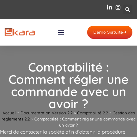
Démo Gratuite
Comptabilité :
Comment régler une
commande avec un
avoir ?
Accueil
»
Documentation Version 2.2
»
Comptabilité 2.2
»
Gestion des
règlements 2.2
»
Comptabilité : Comment régler une commande avec
un avoir ?
Merci de contacter la société afin d’obtenir la procédure