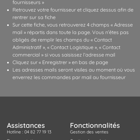
fournisseurs »
Retrouvez votre fournisseur et cliquez dessus afin de
rentrer sur sa fiche
Sur cette fiche, vous retrouverez 4 champs « Adresse
mail » répartis dans toute la page. Vous n’êtes pas
obligés de remplir les champs du « Contact
Administratif », « Contact Logistique », « Contact
commercial » si vous saisissez l’adresse mail
Cliquez sur « Enregistrer » en bas de page
Les adresses mails seront visiles au moment où vous
enverrez les commandes par mail au fournisseur
Assistances
Fonctionnalités
Hotline : 04 82 77 19 13
Gestion des ventes