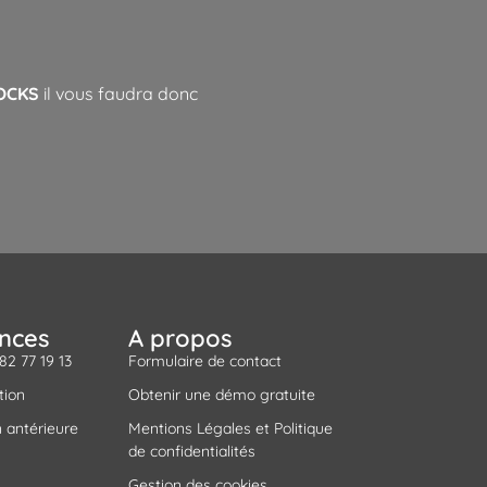
TOCKS
il vous faudra donc
ances
A propos
 82 77 19 13
Formulaire de contact
tion
Obtenir une démo gratuite
 antérieure
Mentions Légales et Politique
de confidentialités
Gestion des cookies