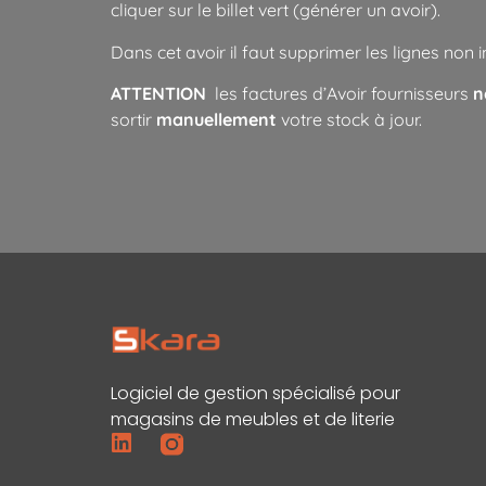
cliquer sur le billet vert (générer un avoir).
Dans cet avoir il faut supprimer les lignes non inc
ATTENTION
les factures d’Avoir fournisseurs
ne
sortir
manuellement
votre stock à jour.
Logiciel de gestion spécialisé pour
magasins de meubles et de literie