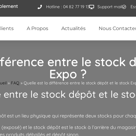
ublement
Hotline : 04 82 77 19 13
Support mail
Es
lients
A Propos
Actualités
Nous Contacte
fférence entre le stock 
Expo ?
ueil
»
FAQ
»
Quelle est la différence entre le stock dépôt et le stock Ex
e entre le stock dépôt et le st
est un lieu physique qui représente deux stocks pour chaque
 (exposé) et le stock dépôt est le stock à l’arrière du magas
les produits déballés et dépôt sinon.